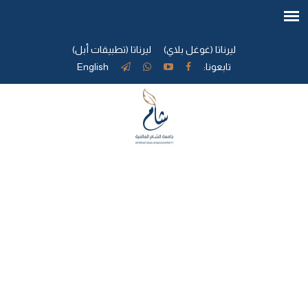
ليرناتا (غوغل بلاي)
ليرناتا (تطبيقات أبل)
تابعونا:
English