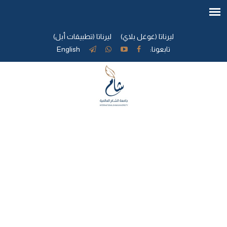
ليرناتا (غوغل بلاي)
ليرناتا (تطبيقات أبل)
تابعونا:
English