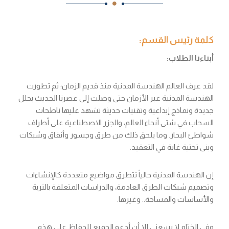
كلمة رئيس القسم:
أبناءنا الطلاب:
لقد عرف العالم الهندسة المدنية منذ قديم الزمان؛ ثم تطورت
الهندسة المدنية عبر الأزمان حتى وصلت إلى عصرنا الحديث بحلل
جديدة ونماذج إبداعية وتقنيات حديثة تشهد عليها ناطحات
السحاب في شتى أنحاء العالم، والجزر الاصطناعية على أطراف
شواطئ البحار. وما يلحق ذلك من طرق وجسور وأنفاق وشبكات
وبنى تحتية غاية في التعقيد.
إن الهندسة المدنية حالياً تتطرق مواضيع متعددة كالإنشاءات
وتصميم شبكات الطرق العادمة، والدراسات المتعلقة بالتربة
والأساسات والمساحة.. وغيرها.
وفي الختام لا يسعني إلا أن أدعو الجميع للحفاظ على هذه