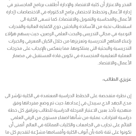
الفخر والاعتزاز أن كلية الاقتصاد والإدارة أطلقت برنامج الماجستير في
إدارة الأعمال وتخطط لاحتضان برامج الدكتوراه في الاختصاصات (إدارة
الأعمال والمحاسبة والتمويل والاقتصاد)، كما تسعى الكلية الى
استقطاب نخبة من الأساتذة والباحثين ذوي الكفاءة العالية والقدرات
النوعية في مجالي التدريس والبحث العلمي الرصين، حيث يسهم هؤلاء
بإغناء المناهج التدريسية وتعزيزها من خلال الكيان المعرفي والخبرات
التدريسية والبحثية التي يمتلكونها، مما ينعكس بالإيجاب على مخرجات
العملية التعليمية المتجسدة في تكوين قادة المستقبل في مضمار
الأعمال والاقتصاد.
عزيزي الطالب:
إن نظرة متفحصة على الخطط الدراسية المعتمدة في الكلية تؤشر الى
مدى الجهد الذي سيبذل في إعدادها، حيث تم وضع مفرداتها وفق
منهجية تأخذ بعين الاعتبار المرحلة الدراسية للطالب وترافق كل خطة
دراسية اقتراحات عملية من شأنها اضفاء مستوى من الرقي العلمي
القائم على تجارب في الجامعات والكليات المماثلة في العالم. أتمنى أن
تكونوا على ثقة تامة بأن أبواب الكلية وأقسامها مشرّعة لتقديم كل ما