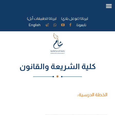
ليرناتا (غوغل بلاي)
ليرناتا (تطبيقات أبل)
تابعونا:
English
كلية الشريعة والقانون
الخطة الدرسية: