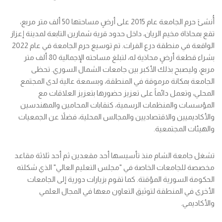
أُنشئَ حرم الجامعة عام 2015 على أرضٍ مساحتها 50 ألف متر مربع،
تقع بمحاذاة مخيم الريان، داخل حدود قرية شمارين التابعة لمدينة إعزاز
الواقعة في منطقة درع الفرات. تم توسيع حرم الجامعة في عام 2022
بشراء قطعة أرضٍ محاذية له، لتبلغ مساحته الإجمالية 80 ألف متر
مربع، وليصبح بذلك الأكبر بين جامعات الشمال السوري. تحظى
الجامعة بمكانة مرموقة في المنطقة، وبسمعة عالية لدى المجتمع
المحلي، وتعمل دائماً على تعزيز حضورها بتعزيز العلاقات مع
المؤسسات والمنظمات الرسمية، كنقابات المحامين والمهندسين
والأكاديميين والاقتصاديين والمجالس المحلية، فضلاً عن الجمعيات
والهيئات المجتمعية.
تشغل جامعة الشام منذ تأسيسها أحد مقعدين ثم أحد ثلاثة مقاعد
مخصصة للجامعات الخاصة في "مجلس التعليم العالي" الذي شكلته
الحكومة السورية المؤقتة. كما تقوم بزيارات دورية إلى الجامعات
الأخرى في المنطقة لتوثيق التعاون معها في المجال العلمي
والأكاديمي.