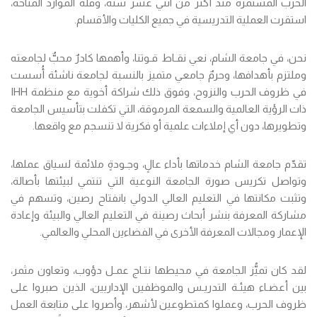
الحرب المستمرة منذ أكثر من اثني عشر سنة، وقلة الموارد المتاحة،
استقرت العملية التدريسية في جميع الكليات والأقسام.
نحن، في جامعة الشام، نعي نقـاط قـوتنا، وأهمها كادرٌ محبٌّ لجامعته
وملتزم بأهدافها، وحرمٌ جامعي متميز بالنسبة لجامعة ناشئة أُسست
في ظروف الحرب والنزوح، وفوق ذلك شراكة أخوية مع منظمة IHH
ذات الرؤية العالمية والسمعة المرموقة، التي تكفلت بتأسيس الجامعة
وتطويرها، دون أي إملاءات علمية أو فكرية لا تنسجم مع واقعها.
تقدّم جامعة الشام خدماتها بأداء عالٍ، وجـودةٍ ملائمة لسياق عملها،
وتواصل تكريس صورة الجامعة النوعية التي تنتمي لبيئتها بأصالة،
وتثبت مكانتها في التعليم العالي الدولي بانفتاح رصين، وتسهم في
مشاركة المعرفة بنشر أبحاث رصينة في التعليم العالي والبيئة وإعادة
الإعمار ومجالات المعرفة الأخرى في الفضاءين المحلي والعالمي.
لقد كان تميُّز الجامعة في محيطها نتـاج عمـل دؤوب، وتعاون مثمر،
بين أعضـاء هيئـة التدريـس والموظفين الإداريين، الذين صبروا على
ظروف الحرب، وعملوا كمتطوعين لأشهر، وأصروا على متابعة العمل