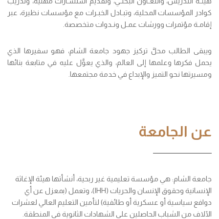
هيئـة التدريس، والتعـاون البحثـي، وتقديم استشـارات مهنية، وتدريب
كوادر المؤسسات المحلية، وتبـادل الخبـرات مع مؤسسات نظيرة، عبر
إقامـة مؤتمرات وورشات عمـل ونـدوات متخصصة.
ويبقى الطالب محلَّ تركيز جهود جامعة الشام، فهو سفيرها الذي
يحمل فكرها وعلمها إلى العالم، والذي يعوَّل عليه في متابعة بنائها
ومسيرتها نحو التميز والإبداع في خدمة مجتمعها.
عن الجامعة
جامعة الشام: هي مؤسسة تعليمية غير ربحية، أنشأتها هيئة الإغاثة
الإنسانية وحقوق الإنسان والحريات (IHH)، وتعمل (بمعزل عن أي
دوافع سياسية أو عسكرية أو طائفية) لتأمين التعليم العالي لعشرات
الآلاف من الشباب الحاصلين على الشهادات الثانوية في المنطقة.