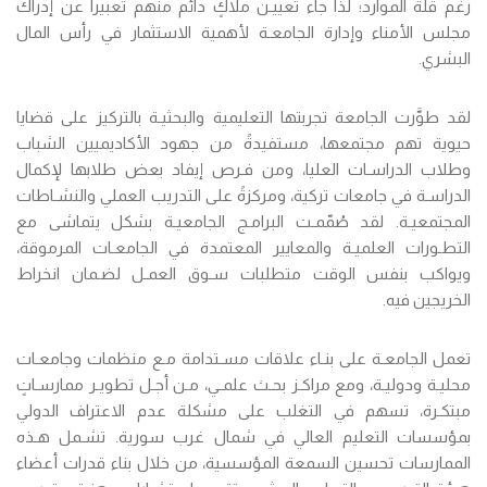
رغم قلة الموارد؛ لذا جاء تعييـن ملاكٍ دائم منهم تعبيراً عن إدراك
مجلس الأمناء وإدارة الجامعـة لأهمية الاستثمار في رأس المال
البشري.
لقد طوَّرت الجامعة تجربتها التعليمية والبحثيـة بالتركيز على قضايا
حيوية تهم مجتمعها، مستفيدةً من جهود الأكاديميين الشباب
وطلاب الدراسـات العليا، ومن فـرص إيفاد بعض طلابها لإكمال
الدراسـة في جامعات تركية، ومركزةً على التدريب العملي والنشـاطات
المجتمعيـة. لقد صُمّمـت البرامـج الجامعيـة بشكل يتماشى مع
التطـورات العلميـة والمعايير المعتمدة في الجامعـات المرموقة،
ويواكب بنفس الوقت متطلبات سـوق العمـل لضـمان انخراط
الخريجين فيه.
تعمل الجامعـة على بنـاء علاقات مسـتدامة مـع منظمات وجامعـات
محليـة ودوليـة، ومع مراكـز بحـث علمـي، مـن أجـل تطويـر ممارسـاتٍ
مبتكـرة، تسهم في التغلب على مشكلة عدم الاعتراف الدولي
بمؤسسات التعليم العالي في شمال غرب سورية. تشـمل هـذه
الممارسات تحسين السمعة المؤسسية، من خلال بناء قدرات أعضاء