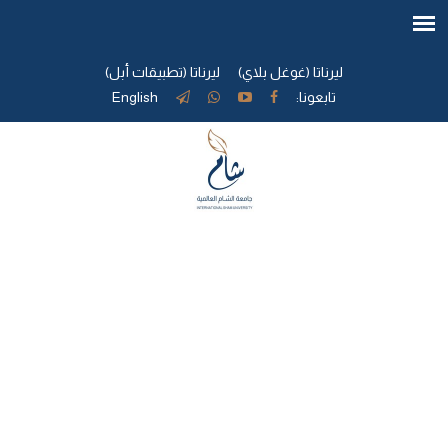
ليرناتا (غوغل بلاي)
ليرناتا (تطبيقات أبل)
تابعونا:
English