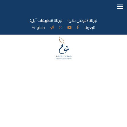
ليرناتا (غوغل بلاي)
ليرناتا (تطبيقات أبل)
تابعونا:
English