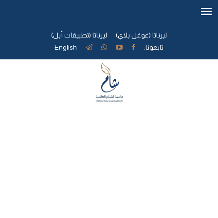
ليرناتا (غوغل بلاي)
ليرناتا (تطبيقات أبل)
تابعونا:
English