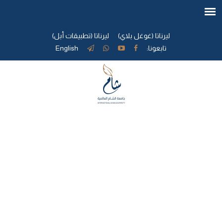
ليرناتا (غوغل بلاي)
ليرناتا (تطبيقات أبل)
تابعونا:
English