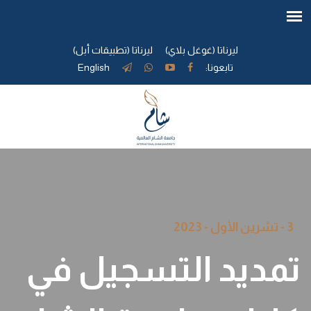
ليرناتا (غوغل بلاي)
ليرناتا (تطبيقات أبل)
تابعونا:
English
3 - تشرين الأول - 2023
تمديد التسجيل في